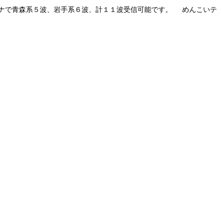
テナで青森系５波、岩手系６波、計１１波受信可能です。 めんこいテ