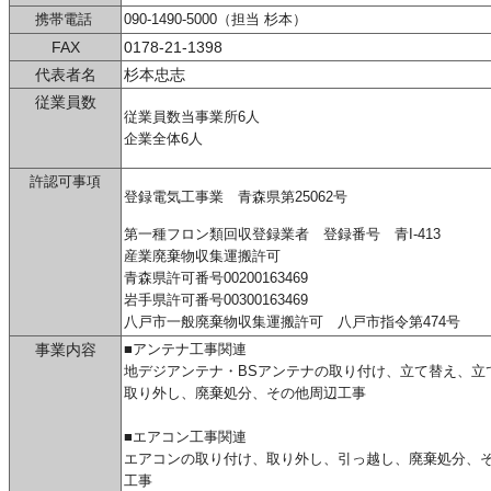
携帯電話
090-1490-5000（担当 杉本）
FAX
0178-21-1398
代表者名
杉本忠志
従業員数
従業員数当事業所6人
企業全体6人
許認可事項
登録電気工事業 青森県第25062号
第一種フロン類回収登録業者 登録番号 青I-413
産業廃棄物収集運搬許可
青森県許可番号00200163469
岩手県許可番号00300163469
八戸市一般廃棄物収集運搬許可 八戸市指令第474号
事業内容
■
アンテナ工事関連
地デジアンテナ・BSアンテナの取り付け、立て替え、立
取り外し、廃棄処分、その他周辺工事
■エアコン工事関連
エアコンの取り付け、取り外し、引っ越し、廃棄処分、
工事