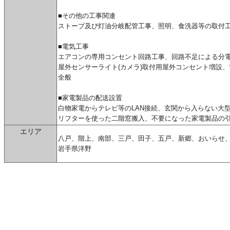
■その他の工事関連
ストーブ及び灯油分岐配管工事、照明、食洗器等の取付
■電気工事
エアコンの専用コンセント回路工事、回路不足による分
屋外センサーライト(カメラ)取付用屋外コンセント増設
全般
■家電製品の配送設置
白物家電からテレビ等のLAN接続、玄関から入らない大
リフターを使った二階窓搬入、不要になった家電製品の
エリア
八戸、階上、南部、三戸、田子、五戸、新郷、おいらせ
岩手県洋野